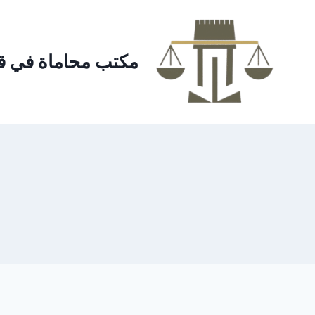
لتجاوز
لى
لمحتوى
مكتب محاماة في ق