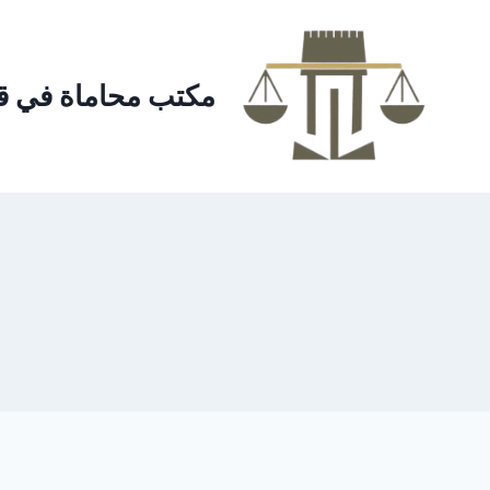
لتجاوز
لى
لمحتوى
مكتب محاماة في ق