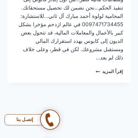
تنفيذ الحكم…نحن نضمن لك تحصيل مستحقاتك.
المحامية لولوة أحمد مبارك آل ثاني…للاستشارة:
0097471734455 في عالم ازدحم مؤخرا بشكل
كبير بالأعمال والمعاملات المالية، قد تتحول بعض
الديون إلى كابوس يهدد استقرارك المالي
ومستقبل مشروعك. لكن في قطر، وعلى خلاف
ذلك لم يعد…
محامي
إقرأ المزيد
ديون
ومطالبات
مالية
قطر
|
ديونك
ترجع
إتصـل بنا
بالقانون،
ومكتب
الوجبة