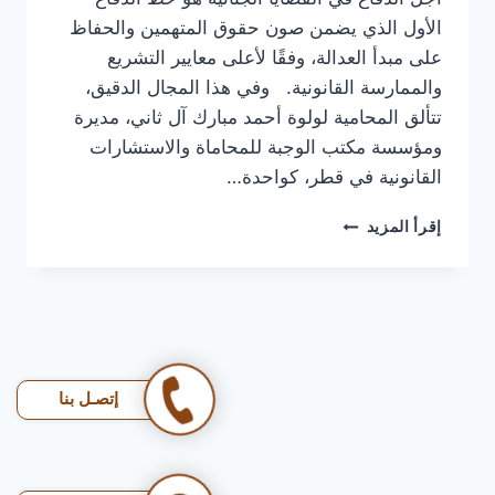
الأول الذي يضمن صون حقوق المتهمين والحفاظ
على مبدأ العدالة، وفقًا لأعلى معايير التشريع
والممارسة القانونية. وفي هذا المجال الدقيق،
تتألق المحامية لولوة أحمد مبارك آل ثاني، مديرة
ومؤسسة مكتب الوجبة للمحاماة والاستشارات
القانونية في قطر، كواحدة…
محامي
إقرأ المزيد
جنائي
في
قطر
|
كل
قضية
لها
إتصـل بنا
مخرج…
ومحامي
الوجبة
يعرف