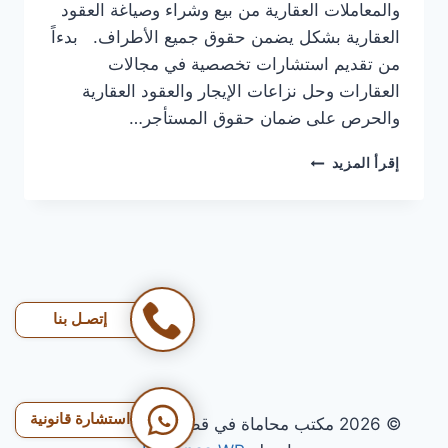
والمعاملات العقارية من بيع وشراء وصياغة العقود
العقارية بشكل يضمن حقوق جميع الأطراف. بدءاً
من تقديم استشارات تخصصية في مجالات
العقارات وحل نزاعات الإيجار والعقود العقارية
والحرص على ضمان حقوق المستأجر…
محامي
إقرأ المزيد
عقارات
في
قطر
|
مشاكلك
في
الإيجار
إتصـل بنا
أو
العقار؟
حلّها
بالقانون
مع
استشارة قانونية
© 2026 مكتب محاماة في قطر - قالب ووردبريس
محامي