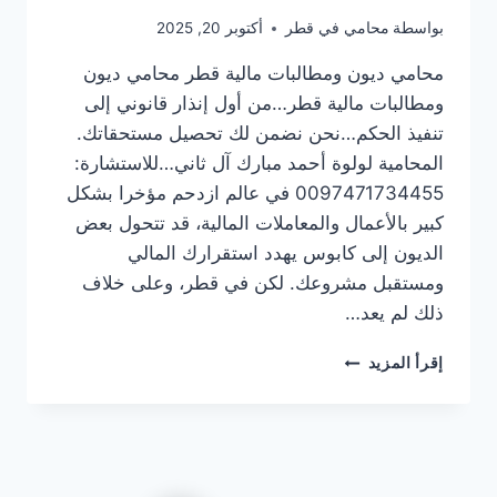
بواسطة
محامي في قطر
أكتوبر 20, 2025
محامي ديون ومطالبات مالية قطر محامي ديون
ومطالبات مالية قطر…من أول إنذار قانوني إلى
تنفيذ الحكم…نحن نضمن لك تحصيل مستحقاتك.
المحامية لولوة أحمد مبارك آل ثاني…للاستشارة:
0097471734455 في عالم ازدحم مؤخرا بشكل
كبير بالأعمال والمعاملات المالية، قد تتحول بعض
الديون إلى كابوس يهدد استقرارك المالي
ومستقبل مشروعك. لكن في قطر، وعلى خلاف
ذلك لم يعد…
محامي
إقرأ المزيد
ديون
ومطالبات
مالية
قطر
|