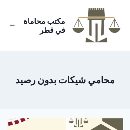
لتجاوز
لى
لمحتوى
مكتب محاماة
في قطر
محامي شيكات بدون رصيد