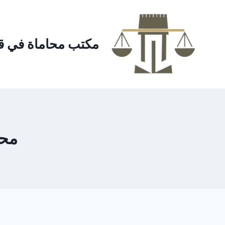
لتجاوز
لى
لمحتوى
مكتب محاماة في ق
محا