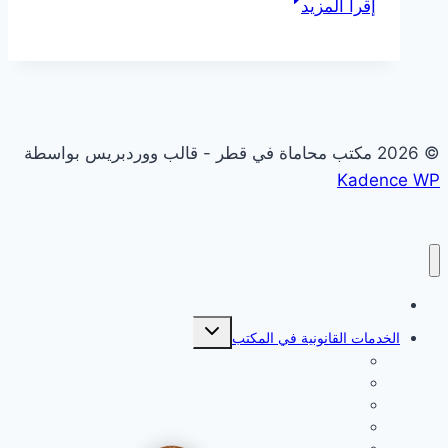
إقرأ المزيد
عقارات
في
قطر
|
مشاكلك
© 2026 مكتب محاماة في قطر - قالب ووردبريس بواسطة
في
Kadence WP
الإيجار
أو
العقار؟
حلّها
بالقانون
المدونة القانونية
مع
تبديل
الخدمات القانونية في المكتب
القائمة
محامي
الفرعية
قضايا الأحوال الشخصية
الوجبة
قضايا مطالبات مالية
تأسيس شركات والاستثمار
قضايا جنائية