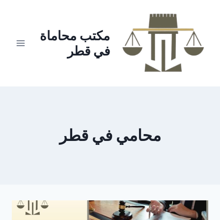
لتجاوز
لى
لمحتوى
مكتب محاماة
في قطر
محامي في قطر