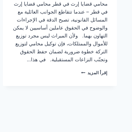
محامي قضايا إرث في قطر محامي قضايا إرث
في قطر – عندما تتقاطع الجوانب العائلية مع
المسائل القانونية، تصبح الدقة في الإجراءات
والوضوح في الحقوق عاملين أساسيين لا يمكن
التهاون بهما. ولأن الميراث ليس مجرد توزيع
للأموال والممتلكات، فإن توكيل محامي لتوزيع
التركة خطوة ضرورية لضمان حفظ الحقوق
وتجنّب النزاعات المستقبلية. في هذا…
محامي
إقرأ المزيد
قضايا
إرث
في
قطر
|
قسمة
الميراث
تحتاج
عدل…