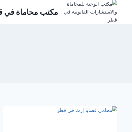
لتجاوز
مكتب محاماة في ق
لى
لمحتوى