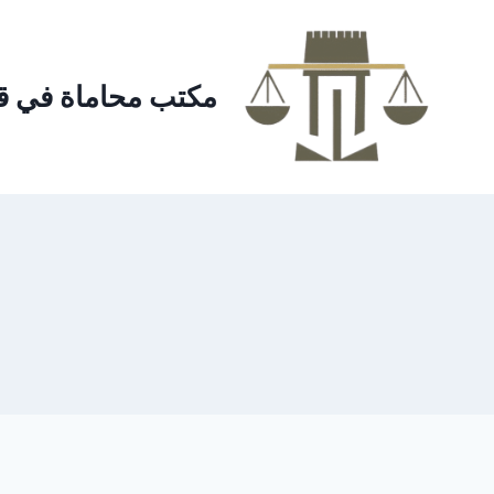
لتجاوز
لى
لمحتوى
مكتب محاماة في ق