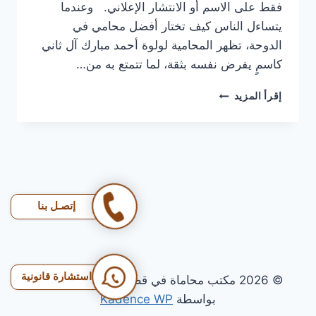
فقط على الاسم أو الانتشار الإعلاني. وعندما
يتساءل الناس كيف تختار أفضل محامي في
الدوحة، تظهر المحامية لولوة أحمد مبارك آل ثاني
كاسمٍ يفرض نفسه بثقة، لما تتمتع به من…
أفضل
إقرأ المزيد
محامي
في
قطر
|
لا
تشيل
هم،
إتصـل بنا
محامي
الوجبة
يدبّرها
لك
بالقانون
استشارة قانونية
© 2026 مكتب محاماة في قطر - قالب ووردبريس
القطري
بواسطة
Kadence WP