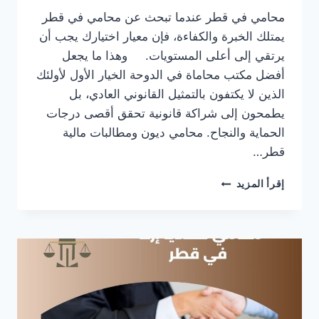
محامي في قطر عندما تبحث عن محامي في قطر
يمتلك الخبرة والكفاءة، فإن معيار اختيارك يجب أن
يرتقي إلى أعلى المستويات. وهذا ما يجعل
أفضل مكتب محاماة في الدوحة الخيار الأول لأولئك
الذين لا يكتفون بالتمثيل القانوني العادي، بل
يطمحون إلى شراكة قانونية تحقق أقصى درجات
الحماية والنجاح. محامي ديون ومطالبات مالية
قطر…
محامي
إقرأ المزيد
في
قطر
|
المحامية
لولوة
آل
ثاني
احجز
استشارك