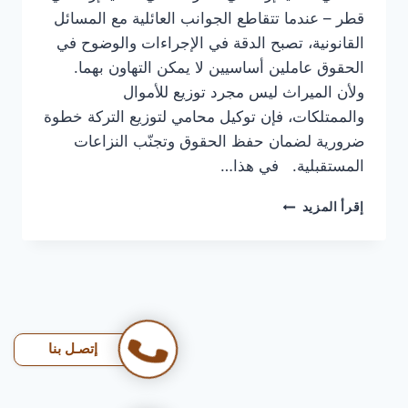
قطر – عندما تتقاطع الجوانب العائلية مع المسائل
القانونية، تصبح الدقة في الإجراءات والوضوح في
الحقوق عاملين أساسيين لا يمكن التهاون بهما.
ولأن الميراث ليس مجرد توزيع للأموال
والممتلكات، فإن توكيل محامي لتوزيع التركة خطوة
ضرورية لضمان حفظ الحقوق وتجنّب النزاعات
المستقبلية. في هذا…
محامي
إقرأ المزيد
قضايا
إرث
في
قطر
|
قسمة
الميراث
إتصـل بنا
تحتاج
عدل…
ومكتب