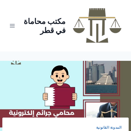
لتجاوز
لى
لمحتوى
مكتب محاماة
في قطر
المدونة القانونية