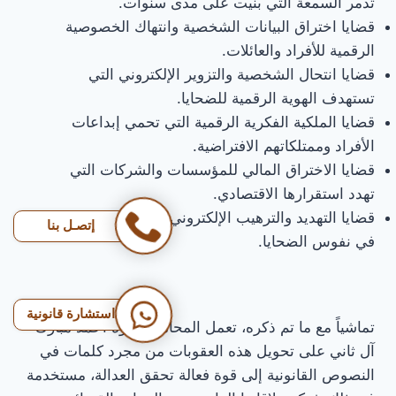
تدمر السمعة التي بنيت على مدى سنوات.
قضايا اختراق البيانات الشخصية وانتهاك الخصوصية
الرقمية للأفراد والعائلات.
قضايا انتحال الشخصية والتزوير الإلكتروني التي
تستهدف الهوية الرقمية للضحايا.
قضايا الملكية الفكرية الرقمية التي تحمي إبداعات
الأفراد وممتلكاتهم الافتراضية.
قضايا الاختراق المالي للمؤسسات والشركات التي
تهدد استقرارها الاقتصادي.
قضايا التهديد والترهيب الإلكتروني التي تزرع الخوف
إتصـل بنا
في نفوس الضحايا.
استشارة قانونية
تماشياً مع ما تم ذكره، تعمل المحامية لولوة أحمد مبارك
آل ثاني على تحويل هذه العقوبات من مجرد كلمات في
النصوص القانونية إلى قوة فعالة تحقق العدالة، مستخدمة