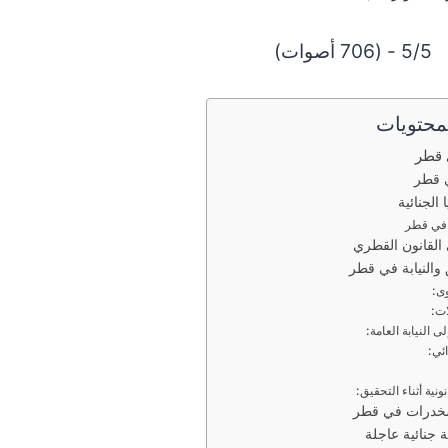
5/5 - (706 أصوات)
محتويات
 قطر
 قطر
الجنائية
 في قطر
القانون القطري
والنيابة في قطر
مخدرات في قطر
 جنائية عاجلة