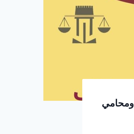
ومحامي