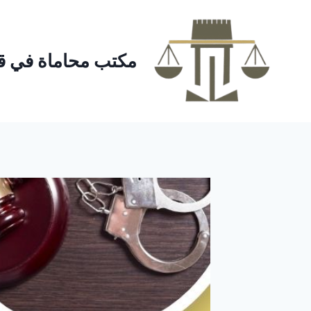
لتجاوز
لى
لمحتوى
مكتب محاماة في ق