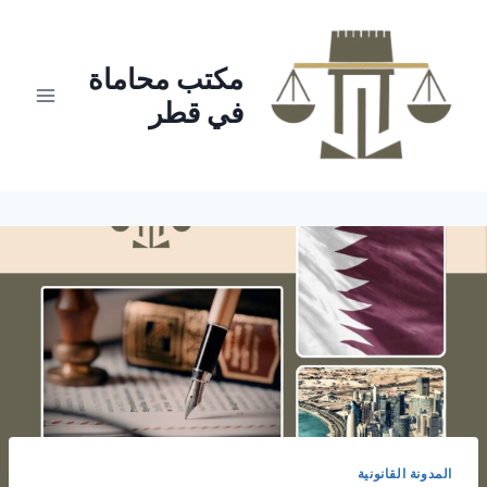
لتجاوز
لى
لمحتوى
مكتب محاماة
في قطر
المدونة القانونية