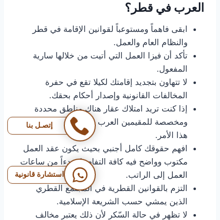
العرب في قطر؟
ابقى فاهماً ومستوعباً لقوانين الإقامة في قطر
والنظام العام والعمل.
تأكد أن فيزا العمل التي أتيت من خلالها سارية
المفعول.
لا تتهاون بتجديد إقامتك لكيلا تقع في حفرة
المخالفات القانونية وإصدار أحكام بحقك.
إذا كنت تريد امتلاك عقار هناك مناطق محددة
ومخصصة للمقيمين العرب يجب عدم التلاعب في
إتصـل بنا
هذا الأمر.
افهم حقوقك كامل أجنبي بحيث يكون عقد العمل
مكتوب وواضح فيه كافة التفاصيل بدءاً من ساعات
استشارة قانونية
العمل إلى الراتب.
التزم بالقوانين القطرية في المجتمع القطري
الذين يمشي حسب الشريعة الإسلامية.
لا تظهر في حالة السّكر لأن ذلك يعتبر مخالف