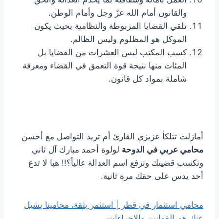
والقانون أمام الله عزّ وجل وأمام الوطن.
تلقي القضايا المزبوطة والنظامية بحيث يكون
الموكل هو المظلوم وليس الظالم.
كسب المكتب ليس العشرات من القضايا بل
المئات منها نتيجة قوة التعمق في القضاء ومعرفة
شاملة بمواد كل قانون.
أمازلت تتلكأ عزيزي القارئ أم تريد التواصل مع أحسن
محامي عربي في الدوحة
لولوة أحمد مبارك آل ثاني
وتكسب قضيتك وترفع اسم العدالة عالياً؟!! هيا لا تدع
أحد يدس على حقك مرة ثانية.
محامي استثمار في قطر | استثمر بثقة، محامينا يشيل
عنك هم القوانين والإجراءات