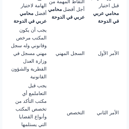
التقاط المهمة من
قبل اختيار
الهامة لاختيار
أجل أفضل
محامي
محامي عربي
أفضل
محامي
عربي في الدوحة
في الدوحة
عربي في الدوحة
يجب أن يكون
المكتب مرخص
وقانوني وله سجل
الأمر الأول
السجل المهني
مهني مسجل في
وزارة العدل
القطرية والشؤون
القانونية
يجب قبل
التعاملمع أي
مكتب التأكد من
تخصص المكتب
الأمر الثاني
التخصص
وأنواع القضايا
التي يستلمها