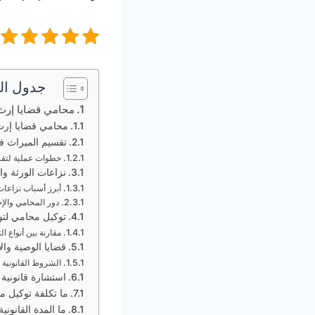
جدول ال
محامي قضايا إرث
محامي قضايا إر
تقسيم الميراث ف
خطوات عملية لتق
نزاعات الورثة وال
أبرز أسباب نزاعات
دور المحامي والإج
توكيل محامي لتوز
مقارنة بين أنواع ا
قضايا الوصية وا
الشروط القانونية
استشارة قانونية
ما تكلفة توكيل 
ما المدة القانو