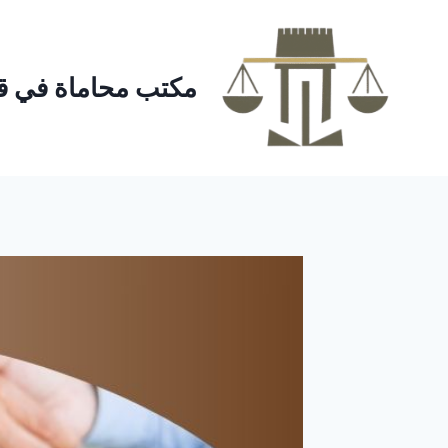
لتجاوز
لى
لمحتوى
مكتب محاماة في ق