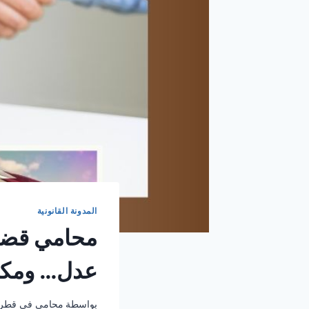
المدونة القانونية
محامي قضاي
عدل… ومكتب
بواسطة
محامي في قطر