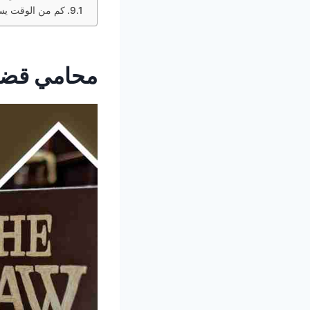
كم من الوقت يست
محامي قضا