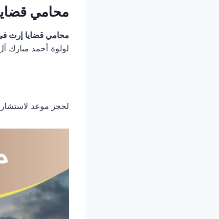
محامي قضايا
محامي قضايا إرث ف
لولوة أحمد مبارك آل 
لحجز موعد لاستشارتكم أو